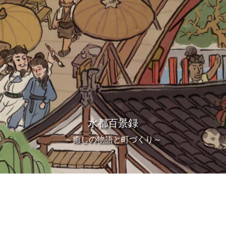
水都百景録
～癒しの物語と町づくり～
About Us
成立した、若き新鋭インディーゲーム企業です。プレイヤーに喜びを、